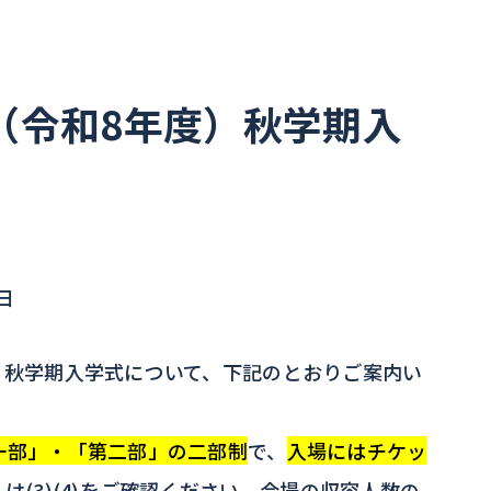
度（令和8年度）秋学期入
日
年度) 秋学期入学式について、下記のとおりご案内い
一部」・「第二部」の二部制
で、
入場にはチケッ
は(3)(4)をご確認ください。会場の収容人数の