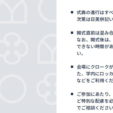
式典の進行はす
次第は日英併記
開式直前は混み合
なお、開式後は
できない時間が
い。
会場にクローク
た、学内にロッ
などをご利用く
ご参加にあたり
ど特別な配慮を
でご相談くださ