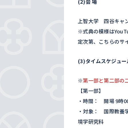
(2)会
場
上智大学 四谷キャン
※式典の模様はYou
定次第、こちらのサ
(3)タイムスケジュー
※
第一部と第二部の
【第一部】
・時間： 開場 9時00分
・対象： 国際教養
境学研究科