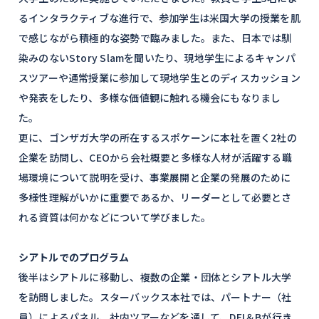
るインタラクティブな進行で、参加学生は米国大学の授業を肌
で感じながら積極的な姿勢で臨みました。また、日本では馴
染みのないStory Slamを聞いたり、現地学生によるキャンパ
スツアーや通常授業に参加して現地学生とのディスカッション
や発表をしたり、多様な価値観に触れる機会にもなりまし
た。
更に、ゴンザガ大学の所在するスポケーンに本社を置く2社の
企業を訪問し、CEOから会社概要と多様な人材が活躍する職
場環境について説明を受け、事業展開と企業の発展のために
多様性理解がいかに重要であるか、リーダーとして必要とさ
れる資質は何かなどについて学びました。
シアトルでのプログラム
後半はシアトルに移動し、複数の企業・団体とシアトル大学
を訪問しました。スターバックス本社では、パートナー（社
員）によるパネル、社内ツアーなどを通して、DEI＆Bが行き