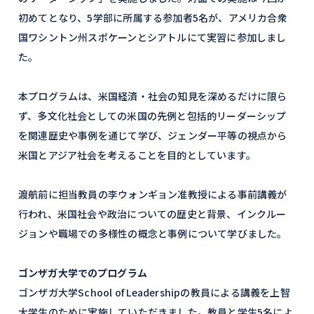
初めてとなり、5学部に所属する参加者5名が、アメリカ合衆
国ワシントン州スポケーンとシアトルにて実習に参加しまし
た。
本プログラムは、⽶国経済・社会の知⾒を深めるだけに限ら
ず、多⽂化社会としての⽶国の先例と包括的リーダーシップ
を関連歴史や事例を通じて学び、ジェンダー平等の視点から
⽶国とアジア社会を考えることを目的としています。
渡航前に担当教員の李ウォンギョン准教授による事前講義が
行われ、米国社会や政治についての歴史と背景、インクルー
ジョンや職場での多様性の概念と事例について学びました。
ゴンザガ大学でのプログラム
ゴンザガ大学School of Leadershipの教員による講義を上智
大学生のために実施していただきました。教員と学生5名によ