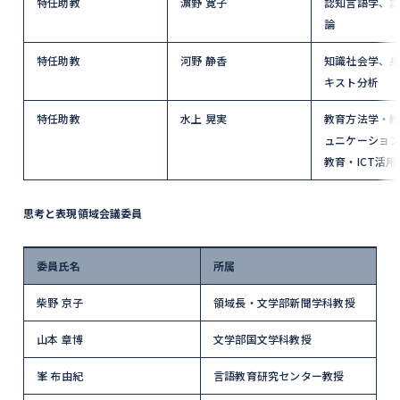
特任助教
濵野 寛子
認知言語学、
論
特任助教
河野 静香
知識社会学、
キスト分析
特任助教
水上 晃実
教育方法学・
ュニケーショ
教育・ICT活用
思考と表現領域会議委員
委員氏名
所属
柴野 京子
領域長・文学部新聞学科教授
山本 章博
文学部国文学科教授
峯 布由紀
言語教育研究センター教授