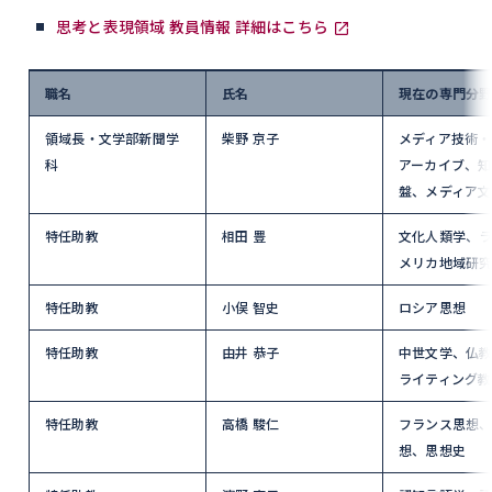
思考と表現領域 教員情報 詳細はこちら
職名
氏名
現在の専門分
領域長・文学部新聞学
柴野 京子
メディア技術・
科
アーカイブ、知
盤、メディア文
特任助教
相田 豊
文化人類学、
メリカ地域研
特任助教
小俣 智史
ロシア思想
特任助教
由井 恭子
中世文学、仏
ライティング教
特任助教
高橋 駿仁
フランス思想
想、思想史