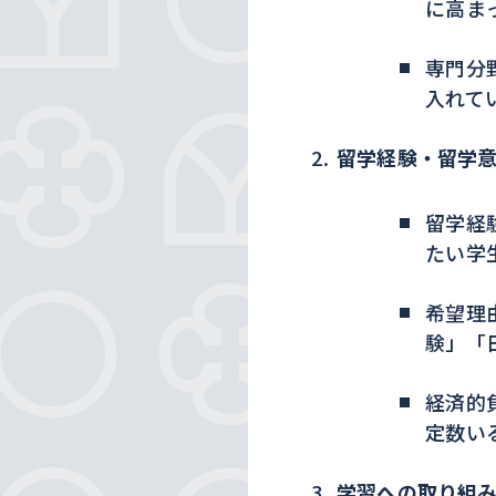
に高ま
専門分
入れて
留学経験・留学
留学経
たい学
希望理
験」「
経済的
定数い
学習への取り組