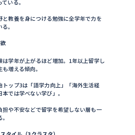
っている。
野と教養を身につける勉強に全学年で力を
いる。
意欲
験は学年が上がるほど増加。1年以上留学し
生も増える傾向。
由トップ3は「語学力向上」「海外生活経
日本では学べない学び」。
負担や不安などで留学を希望しない層も一
る。
みスタイル（
3
クラスタ）