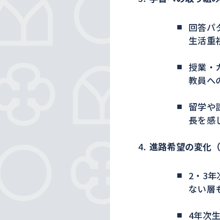
回答パ
生活重
授業・
教員へ
留学や
長を感
進路希望の変化
2・3
ない層
4年次