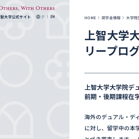
上智大学公式サイト
JP
EN
HOME
奨学金情報
大学院
上智大学
リープロ
上智大学大学院デ
前期・後期課程在
海外のデュアル・デ
に対し、留学中の本