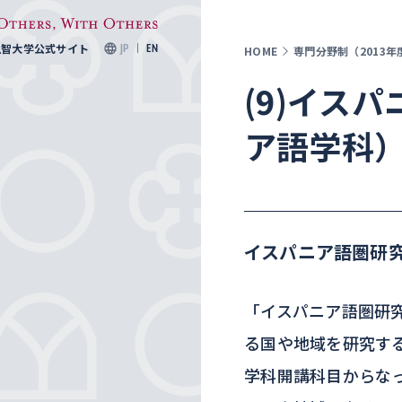
上智大学公式サイト
JP
EN
HOME
専門分野制（2013
(9)イス
ア語学科
イスパニア語圏研
「イスパニア語圏研
る国や地域を研究す
学科開講科目からな