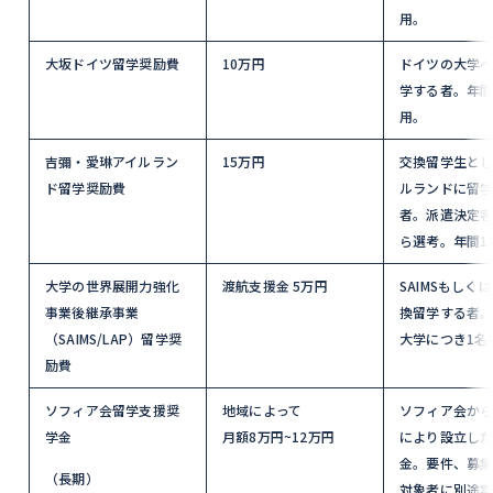
用。
大坂ドイツ留学奨励費
10万円
ドイツの大学
学する者。年間
用。
吉彌・愛琳アイルラン
15万円
交換留学生とし
ド留学奨励費
ルランドに留
者。派遣決定
ら選考。年間1
大学の世界展開力強化
渡航支援金 5万円
SAIMSもしくは
事業後継承事業
換留学する者。
（SAIMS/LAP）留学奨
大学につき1名
励費
ソフィア会留学支援奨
地域によって
ソフィア会か
学金
月額8万円~12万円
により設立し
金。要件、募
（長期）
対象者に別途