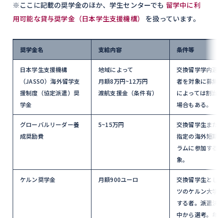
※ここに記載の奨学金のほか、学生センターでも
留学中に利
用可能な貸与奨学金（日本学生支援機構）
を扱っています。
奨学金名
支給内容
条件等
日本学生支援機構
地域によって
交換留学学内
（JASSO）海外留学支
月額8万円~12万円
者を対象に募
援制度（協定派遣）奨
渡航支援金（条件有）
によっては割当
学金
場合もある。
グローバルリーダー養
5~15万円
交換留学生ま
成奨励費
指定の海外短
ラムに参加す
象。
ケルン奨学金
月額900ユーロ
交換留学生と
ツのケルン大
する者。派遣
中から選考。年