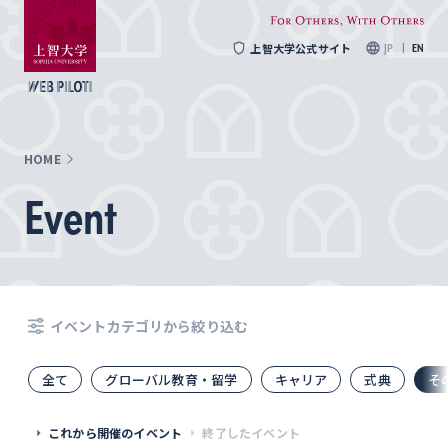
上智大学公式サイト
JP
EN
HOME
Event
イベントカテゴリから絞り込む
全て
グローバル教育・留学
キャリア
式典
そ
これから開催のイベント
終了したイベント