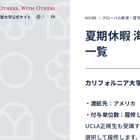
上智大学公式サイト
JP
EN
HOME
グローバル教育・留
夏期休暇 
一覧
カリフォルニア大
・渡航先：アメリカ
・付与単位数：履修
UCLA正規生も受講
選択して履修します