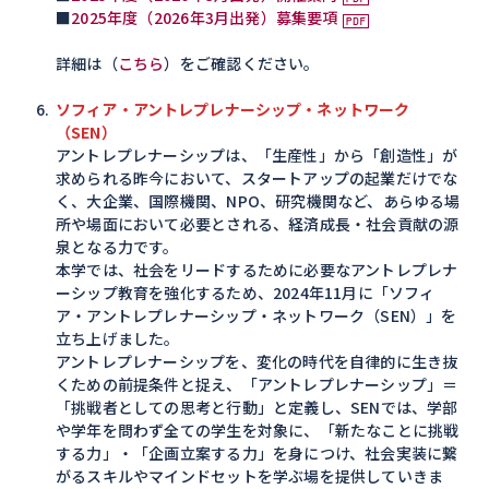
■
2025年度（2026年3月出発）募集要項
詳細は（
こちら
）をご確認ください。
ソフィア・アントレプレナーシップ・ネットワーク
（SEN）
アントレプレナーシップは、「生産性」から「創造性」が
求められる昨今において、スタートアップの起業だけでな
く、大企業、国際機関、NPO、研究機関など、あらゆる場
所や場面において必要とされる、経済成長・社会貢献の源
泉となる力です。
本学では、社会をリードするために必要なアントレプレナ
ーシップ教育を強化するため、2024年11月に「ソフィ
ア・アントレプレナーシップ・ネットワーク（SEN）」を
立ち上げました。
アントレプレナーシップを、変化の時代を自律的に生き抜
くための前提条件と捉え、「アントレプレナーシップ」＝
「挑戦者としての思考と行動」と定義し、SENでは、学部
や学年を問わず全ての学生を対象に、「新たなことに挑戦
する力」・「企画立案する力」を身につけ、社会実装に繋
がるスキルやマインドセットを学ぶ場を提供していきま