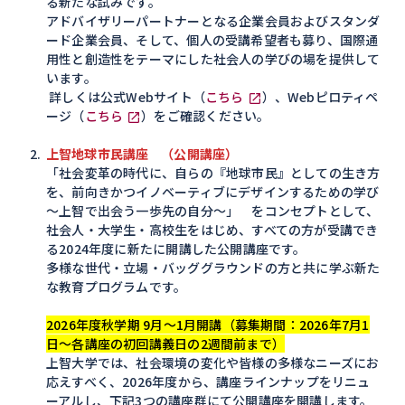
る新たな試みです。
アドバイザリーパートナーとなる企業会員およびスタンダ
ード企業会員、そして、個人の受講希望者も募り、国際通
用性と創造性をテーマにした社会人の学びの場を提供して
います。
詳しくは公式Webサイト（
こちら
）、Webピロティペ
ージ（
こちら
）をご確認ください。
上智地球市民講座
（公開講座）
「社会変革の時代に、自らの『地球市民』としての生き方
を、前向きかつイノベーティブにデザインするための学び
～上智で出会う一歩先の自分～」 をコンセプトとして、
社会人・大学生・高校生をはじめ、すべての方が受講でき
る2024年度に新たに開講した公開講座です。
多様な世代・立場・バッググラウンドの方と共に学ぶ新た
な教育プログラムです。
2026年度秋学期 9月～1月開講（募集期間：2026年7月1
日～各講座の初回講義日の2週間前まで）
上智大学では、社会環境の変化や皆様の多様なニーズにお
応えすべく、2026年度から、講座ラインナップをリニュ
ーアルし、下記3つの講座群にて公開講座を開講します。