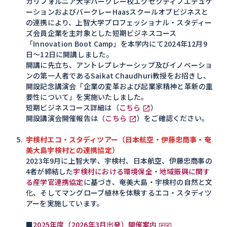
カリフォルニア大学バークレー校エグゼクティブエデュケ
ーションおよびバークレーHaasスクールオブビジネスと
の連携により、上智大学プロフェッショナル・スタディー
ズ会員企業を主対象とした短期ビジネスコース
「Innovation Boot Camp」を本学内にて2024年12月9
日～12日に開講しました。
開講に先立ち、アントレプレナーシップ及びイノベーショ
ンの第一人者であるSaikat Chaudhuri教授をお招きし、
開設記念講演会「企業の変革および起業家精神と革新の重
要性について」を実施いたしました。
短期ビジネスコース詳細は（
こちら
）
開設講演会開催報告は（
こちら
）をご確認ください。
宇検村エコ・スタディツアー（日本航空・伊藤忠商事・奄
美大島宇検村との連携協定）
2023年9月に上智大学、宇検村、日本航空、伊藤忠商事の
4者が締結した
宇検村における環境保全・地域振興に関す
る産学官連携協定
に基づき、奄美大島・宇検村の自然と文
化、そしてマングローブ植林を体験するエコ・スタディツ
アーを実施しています。
■
2025年度（2026年3月出発）開催案内