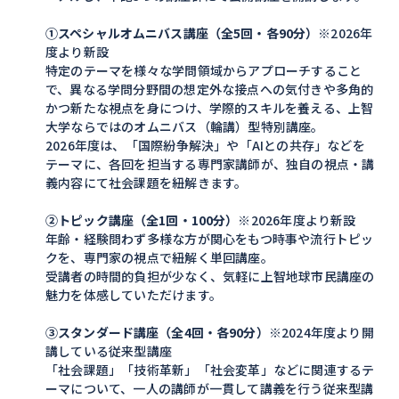
①スペシャルオムニバス講座（全5回・各90分）
※2026年
度より新設
特定のテーマを様々な学問領域からアプローチすること
で、異なる学問分野間の想定外な接点への気付きや多角的
かつ新たな視点を身につけ、学際的スキルを養える、上智
大学ならではのオムニバス（輪講）型特別講座。
2026年度は、「国際紛争解決」や「AIとの共存」などを
テーマに、各回を担当する専門家講師が、独自の視点・講
義内容にて社会課題を紐解きます。
②トピック講座（全1回・100分）
※2026年度より新設
年齢・経験問わず多様な方が関心をもつ時事や流行トピッ
クを、専門家の視点で紐解く単回講座。
受講者の時間的負担が少なく、気軽に上智地球市民講座の
魅力を体感していただけます。
③スタンダード講座（全4回・各90分）
※2024年度より開
講している従来型講座
「社会課題」「技術革新」「社会変革」などに関連するテ
ーマについて、一人の講師が一貫して講義を行う従来型講